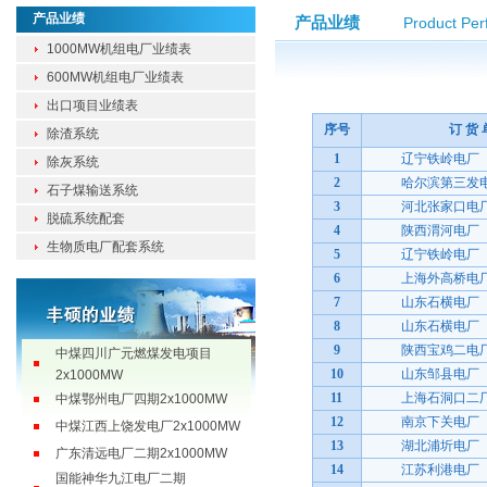
产品业绩
产品业绩
Product Pe
1000MW机组电厂业绩表
600MW机组电厂业绩表
出口项目业绩表
哈尔滨第三发电厂2x1240MW
序号
订 货 
除渣系统
大唐江西抚州电厂二期
1
辽宁铁岭电厂
除灰系统
2x1000MW
2
哈尔滨第三发电
国家电投川东北煤电综合利用一
石子煤输送系统
3
河北张家口电
体化项目2x1000MW
脱硫系统配套
4
陕西渭河电厂
广东汕尾发电厂5、6号机组
生物质电厂配套系统
2x1000MW
5
辽宁铁岭电厂
中煤浙江玉环三期1x1060MW
6
上海外高桥电
7
山东石横电厂
国电投（滨海）发电有限公司
2x1000MW
8
山东石横电厂
中煤四川广元燃煤发电项目
9
陕西宝鸡二电
2x1000MW
10
山东邹县电厂
中煤鄂州电厂四期2x1000MW
11
上海石洞口二
中煤江西上饶发电厂2x1000MW
12
南京下关电厂
13
湖北浦圻电厂
广东清远电厂二期2x1000MW
14
江苏利港电厂
国能神华九江电厂二期