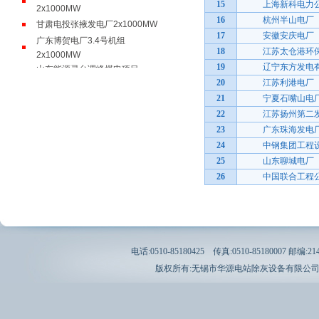
2x1000MW
15
上海新科电力公
甘肃电投张掖发电厂2x1000MW
16
杭州半山电厂
17
安徽安庆电厂
广东博贺电厂3.4号机组
2x1000MW
18
江苏太仓港环保
山东能源灵台调峰煤电项目
19
辽宁东方发电有
2x1000MW
20
江苏利港电厂
江西大唐国际新余电厂二期
21
宁夏石嘴山电
2x1000MW
22
江苏扬州第二发
广东国能清远发电有限责任公司
23
广东珠海发电
2x1000MW
24
中钢集团工程设计
江西赣能丰城发电厂三期
25
山东聊城电厂
2x1000MW
26
中国联合工程公
国能福建罗源湾电厂2x1000MW
内蒙古盛鲁电厂1x1000MW
广东华厦阳西电厂二期
2x1240MW
神华国华印尼爪哇项目
电话:0510-85180425 传真:0510-85180007 邮编:21412
2x1050MW
版权所有:无锡市华源电站除灰设备有限公
印尼芝拉扎燃煤电站三期
1x1000MW
华电安徽芜湖电厂二期
2x1000MW