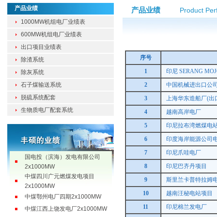
产品业绩
产品业绩
Product Pe
1000MW机组电厂业绩表
600MW机组电厂业绩表
出口项目业绩表
序号
除渣系统
1
印尼 SERANG MOJ
除灰系统
哈尔滨第三发电厂2x1240MW
大唐江西抚州电厂二期
石子煤输送系统
2
中国机械进出口公
2x1000MW
脱硫系统配套
3
上海华东造船厂(出
国家电投川东北煤电综合利用一
生物质电厂配套系统
4
越南高岸电厂
体化项目2x1000MW
广东汕尾发电厂5、6号机组
5
印尼拉布湾燃煤电
2x1000MW
6
印度海岸能源公司
中煤浙江玉环三期1x1060MW
7
印尼爪哇电厂
国电投（滨海）发电有限公司
2x1000MW
8
印尼巴齐丹项目
中煤四川广元燃煤发电项目
9
斯里兰卡普特拉姆
2x1000MW
中煤鄂州电厂四期2x1000MW
10
越南汪秘电站项目
中煤江西上饶发电厂2x1000MW
11
印尼棉兰发电厂