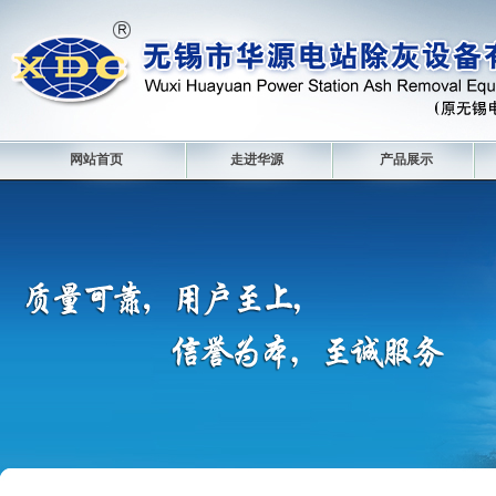
网站首页
走进华源
产品展示