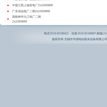
中煤江西上饶发电厂2x1000MW
广东清远电厂二期2x1000MW
国能神华九江电厂二期
2x1000MW
甘肃电投张掖发电厂2x1000MW
广东博贺电厂3.4号机组
电话:0510-85180425 传真:0510-85180007 邮编:21412
2x1000MW
版权所有:无锡市华源电站除灰设备有限公
山东能源灵台调峰煤电项目
2x1000MW
江西大唐国际新余电厂二期
2x1000MW
广东国能清远发电有限责任公司
2x1000MW
江西赣能丰城发电厂三期
2x1000MW
国能福建罗源湾电厂2x1000MW
内蒙古盛鲁电厂1x1000MW
广东华厦阳西电厂二期
2x1240MW
神华国华印尼爪哇项目
2x1050MW