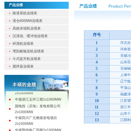
产品业绩
产品业绩
Product Pe
除渣系统业绩表
渣仓600MW业绩表
高效浓缩机业绩表
序号
沉清池、缓冲池业绩表
1
河北沧
碎渣机业绩表
2
河南首阳
埋刮板输送机业绩表
哈尔滨第三发电厂2x1240MW
3
无锡冶金
斗式提升机业绩表
大唐江西抚州电厂二期
4
山东荏原
搅拌器业绩表
2x1000MW
5
无锡锅炉
国家电投川东北煤电综合利用一
6
上海中机
体化项目2x1000MW
7
辽宁抚顺
广东汕尾发电厂5、6号机组
8
平顶山市
2x1000MW
9
福建漳平
中煤浙江玉环三期1x1060MW
10
江苏望亭
国电投（滨海）发电有限公司
11
浙江半山
2x1000MW
12
山东十里
中煤四川广元燃煤发电项目
13
江阴利港
2x1000MW
中煤鄂州电厂四期2x1000MW